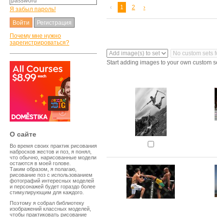
‹
1
2
›
Я забыл пароль!
Регистрация
Почему мне нужно
зарегистрироваться?
Start adding images to your own custom s
O сайте
Во время своих практик рисования
набросков жестов и поз, я понял,
что обычно, нарисованные модели
остаются в моей голове.
Таким образом, я полагаю,
рисование поз с использованием
фотографий интересных моделей
и персонажей будет гораздо более
стимулирующим для каждого.
Поэтому я собрал библиотеку
изображений классных моделей,
чтобы практиковать рисование