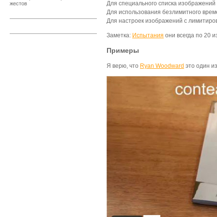
Для специального списка изображений
жестов
Для использования безлимитного врем
Для настроек изображений с лимитир
Заметка:
Испытания
они всегда по 20 
Примеры
Я верю, что
Ryan Woodward
это один из