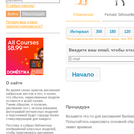
Я забыл пароль!
Регистрация
Chiaroscuro
Female Silhouett
Почему мне нужно
зарегистрироваться?
Интервал
300
180
120
*Пользовательские интервалы выше, чем 300 с
Введите ваш email, чтобы от
Начало
O сайте
Во время своих практик рисования
набросков жестов и поз, я понял,
что обычно, нарисованные модели
остаются в моей голове.
Таким образом, я полагаю,
Процедура
рисование поз с использованием
фотографий интересных моделей
и персонажей будет гораздо более
Возьмите что-то для рисования! Выбер
стимулирующим для каждого.
Попытайтесь нарисовать основной обра
Поэтому я собрал библиотеку
лимит времени.
изображений классных моделей,
чтобы практиковать рисование