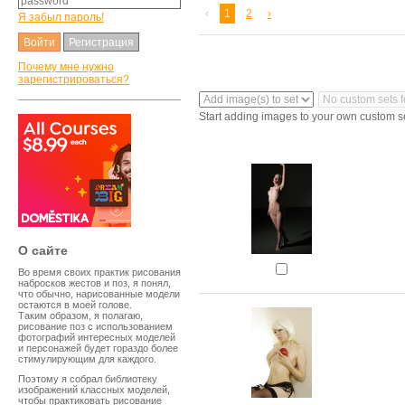
‹
1
2
›
Я забыл пароль!
Регистрация
Почему мне нужно
зарегистрироваться?
Start adding images to your own custom s
O сайте
Во время своих практик рисования
набросков жестов и поз, я понял,
что обычно, нарисованные модели
остаются в моей голове.
Таким образом, я полагаю,
рисование поз с использованием
фотографий интересных моделей
и персонажей будет гораздо более
стимулирующим для каждого.
Поэтому я собрал библиотеку
изображений классных моделей,
чтобы практиковать рисование